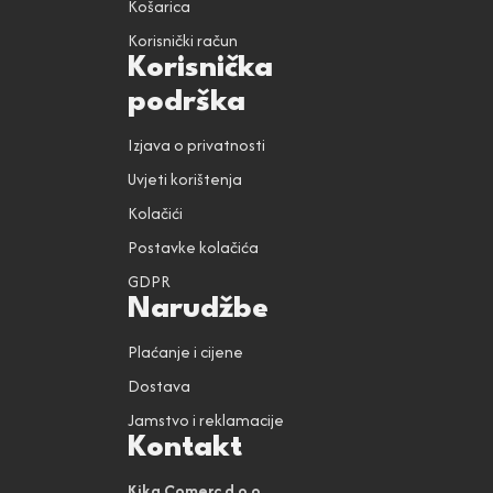
Košarica
Korisnički račun
Korisnička
podrška
Izjava o privatnosti
Uvjeti korištenja
Kolačići
Postavke kolačića
GDPR
Narudžbe
Plaćanje i cijene
Dostava
Jamstvo i reklamacije
Kontakt
Kika Comerc d.o.o.