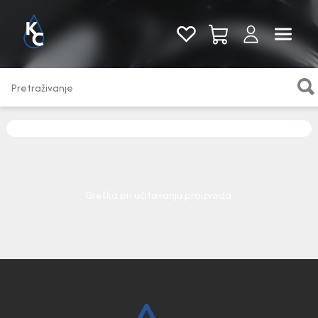
Pogledaj sve
Greška pri učitavanju proizvoda.