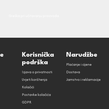
Greška pri učitavanju proizvoda.
ce
Korisnička
Narudžbe
podrška
Plaćanje i cijene
Izjava o privatnosti
Dostava
Uvjeti korištenja
Jamstvo i reklamacije
Kolačići
Postavke kolačića
GDPR