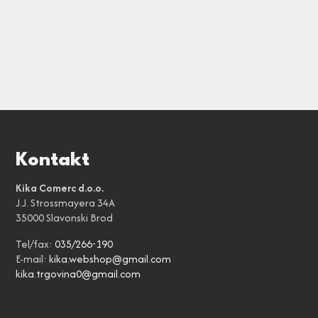
Kontakt
Kika Comerc d.o.o.
J.J. Strossmayera 34A
35000 Slavonski Brod
Tel/fax:
035/266-190
E-mail:
kika.webshop@gmail.com
kika.trgovina0@gmail.com