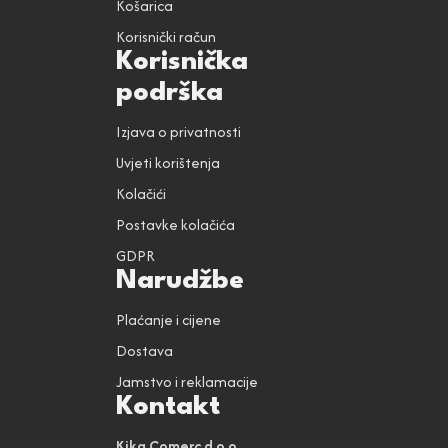
Košarica
Korisnički račun
Korisnička
podrška
Izjava o privatnosti
Uvjeti korištenja
Kolačići
Postavke kolačića
GDPR
Narudžbe
Plaćanje i cijene
Dostava
Jamstvo i reklamacije
Kontakt
Kika Comerc d.o.o.