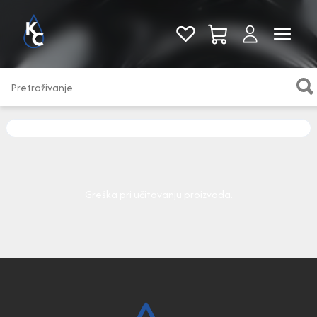
Pogledaj sve
Greška pri učitavanju proizvoda.