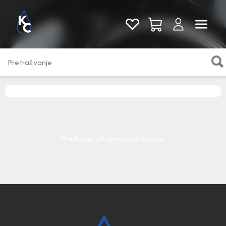
Pogledaj sve
Greška pri učitavanju proizvoda.