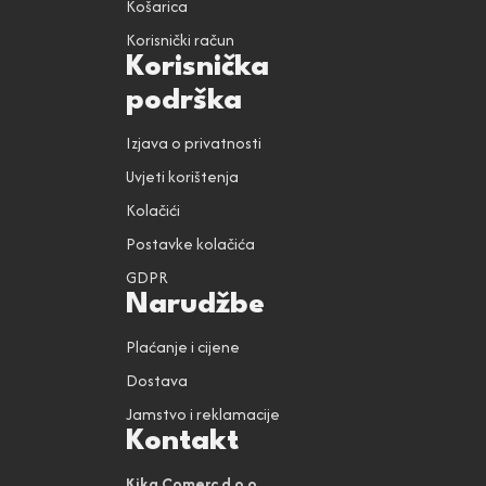
Košarica
Korisnički račun
Korisnička
podrška
Izjava o privatnosti
Uvjeti korištenja
Kolačići
Postavke kolačića
GDPR
Narudžbe
Plaćanje i cijene
Dostava
Jamstvo i reklamacije
Kontakt
Kika Comerc d.o.o.