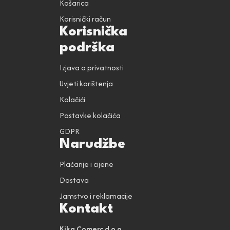
Košarica
Korisnički račun
Korisnička
podrška
Izjava o privatnosti
Uvjeti korištenja
Kolačići
Postavke kolačića
GDPR
Narudžbe
Plaćanje i cijene
Dostava
Jamstvo i reklamacije
Kontakt
Kika Comerc d.o.o.