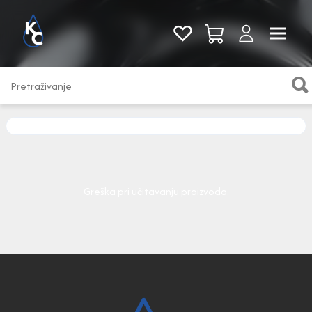
Pogledaj sve
Greška pri učitavanju proizvoda.