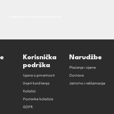
Greška pri učitavanju proizvoda.
ce
Korisnička
Narudžbe
podrška
Plaćanje i cijene
Izjava o privatnosti
Dostava
Uvjeti korištenja
Jamstvo i reklamacije
Kolačići
Postavke kolačića
GDPR