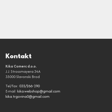
Kontakt
Kika Comerc d.o.o.
J.J. Strossmayera 34A
35000 Slavonski Brod
Tel/fax:
035/266-190
E-mail:
kika.webshop@gmail.com
kika.trgovina0@gmail.com