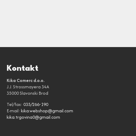
Kontakt
Kika Comerc d.o.o.
J.J. Strossmayera 34A
35000 Slavonski Brod
Tel/fax:
035/266-190
E-mail:
kika.webshop@gmail.com
kika.trgovina0@gmail.com