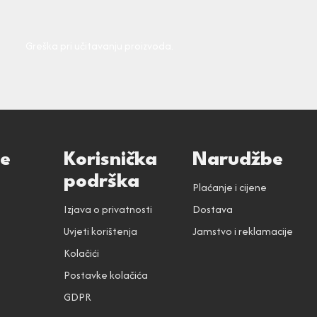
Greška pri učitavanju proizvoda.
ce
Korisnička
Narudžbe
podrška
Plaćanje i cijene
Izjava o privatnosti
Dostava
Uvjeti korištenja
Jamstvo i reklamacije
Kolačići
Postavke kolačića
GDPR