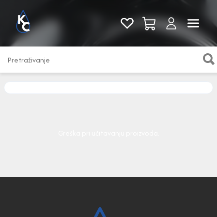
Pogledaj sve
Greška pri učitavanju proizvoda.