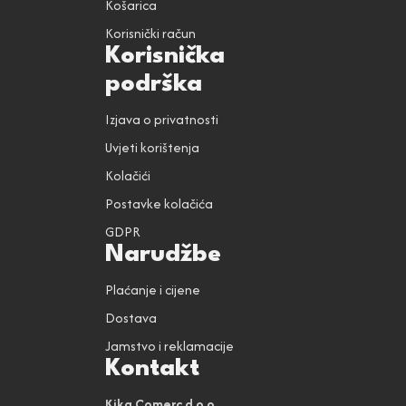
Košarica
Korisnički račun
Korisnička
podrška
Izjava o privatnosti
Uvjeti korištenja
Kolačići
Postavke kolačića
GDPR
Narudžbe
Plaćanje i cijene
Dostava
Jamstvo i reklamacije
Kontakt
Kika Comerc d.o.o.