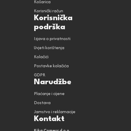
Košarica
Korisnički račun
Korisnička
podrška
Izjava o privatnosti
Uvjeti korištenja
Kolačići
Postavke kolačića
GDPR
Narudžbe
Plaćanje i cijene
Dostava
Jamstvo i reklamacije
Kontakt
Kika Comerc d.o.o.