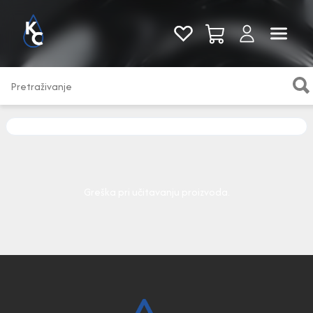
Pogledaj sve
Greška pri učitavanju proizvoda.