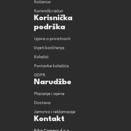
Košarica
Korisnički račun
Korisnička
podrška
Izjava o privatnosti
Uvjeti korištenja
Kolačići
Postavke kolačića
GDPR
Narudžbe
Plaćanje i cijene
Dostava
Jamstvo i reklamacije
Kontakt
Kika Comerc d.o.o.