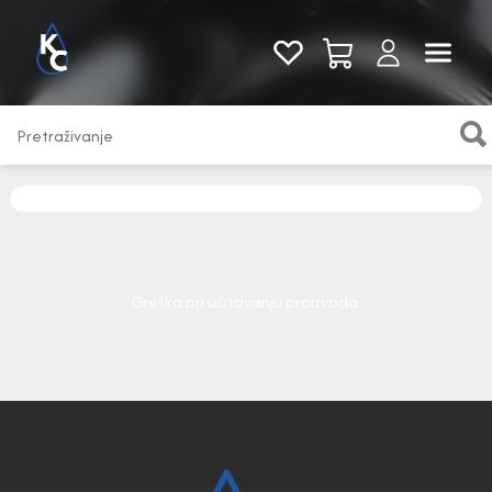
Pogledaj sve
Greška pri učitavanju proizvoda.