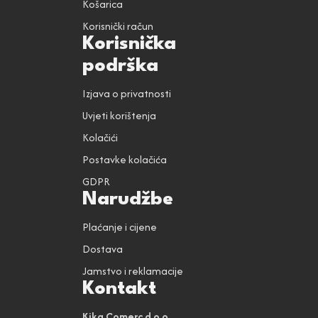
Košarica
Korisnički račun
Korisnička
podrška
Izjava o privatnosti
Uvjeti korištenja
Kolačići
Postavke kolačića
GDPR
Narudžbe
Plaćanje i cijene
Dostava
Jamstvo i reklamacije
Kontakt
Kika Comerc d.o.o.