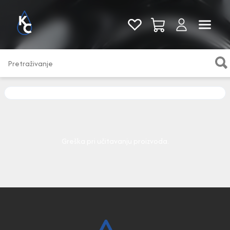
Pogledaj sve
Greška pri učitavanju proizvoda.