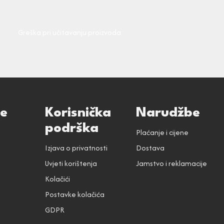
Greška pri učitavanju proizvoda.
ce
Korisnička
Narudžbe
podrška
Plaćanje i cijene
Izjava o privatnosti
Dostava
Uvjeti korištenja
Jamstvo i reklamacije
Kolačići
Postavke kolačića
GDPR