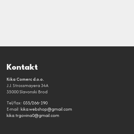
Kontakt
Kika Comerc d.o.o.
J.J. Strossmayera 34A
35000 Slavonski Brod
Tel/fax:
035/266-190
E-mail:
kika.webshop@gmail.com
kika.trgovina0@gmail.com