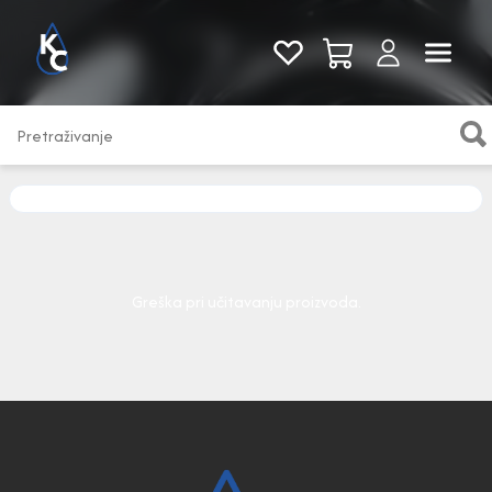
Pogledaj sve
Greška pri učitavanju proizvoda.