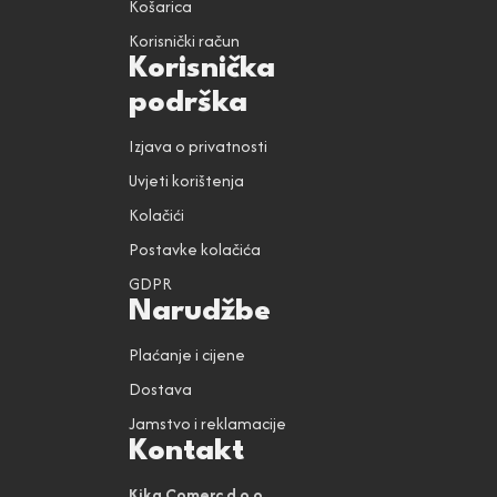
Košarica
Korisnički račun
Korisnička
podrška
Izjava o privatnosti
Uvjeti korištenja
Kolačići
Postavke kolačića
GDPR
Narudžbe
Plaćanje i cijene
Dostava
Jamstvo i reklamacije
Kontakt
Kika Comerc d.o.o.