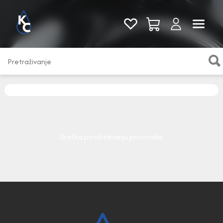
Pogledaj sve
Greška pri učitavanju proizvoda.