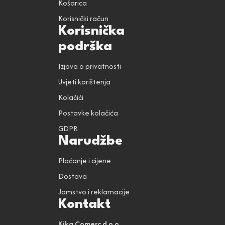
Košarica
Korisnički račun
Korisnička
podrška
Izjava o privatnosti
Uvjeti korištenja
Kolačići
Postavke kolačića
GDPR
Narudžbe
Plaćanje i cijene
Dostava
Jamstvo i reklamacije
Kontakt
Kika Comerc d.o.o.