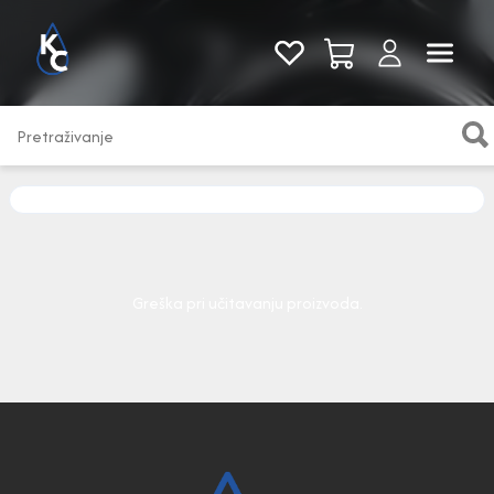
Pogledaj sve
Greška pri učitavanju proizvoda.