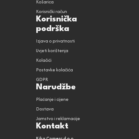
Košarica
Korisnički račun
Korisnička
podrška
Izjava o privatnosti
Uvjeti korištenja
Kolačići
Postavke kolačića
GDPR
Narudžbe
Plaćanje i cijene
Dostava
Jamstvo i reklamacije
Kontakt
Kika Comerc d.o.o.