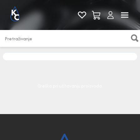
Pogledaj sve
Greška pri učitavanju proizvoda.