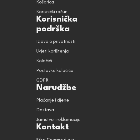
Košarica
Korisnički račun
Korisnička
podrška
Izjava o privatnosti
Uvjeti korištenja
Kolačići
Postavke kolačića
GDPR
Narudžbe
Plaćanje i cijene
Dostava
Jamstvo i reklamacije
Kontakt
Kika Comerc d.o.o.