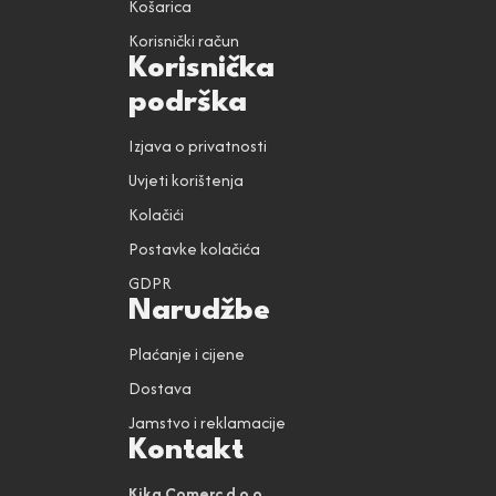
Košarica
Korisnički račun
Korisnička
podrška
Izjava o privatnosti
Uvjeti korištenja
Kolačići
Postavke kolačića
GDPR
Narudžbe
Plaćanje i cijene
Dostava
Jamstvo i reklamacije
Kontakt
Kika Comerc d.o.o.