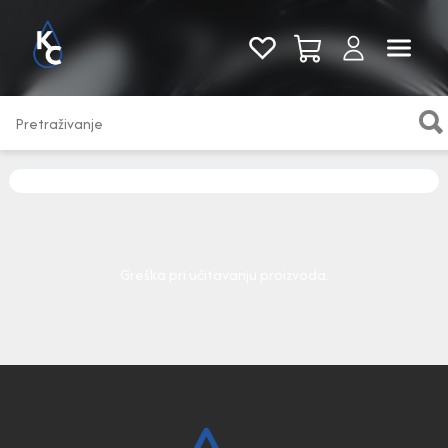
Pogledaj sve
Greška pri učitavanju proizvoda.