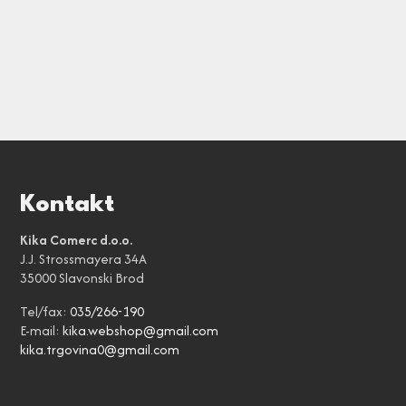
Kontakt
Kika Comerc d.o.o.
J.J. Strossmayera 34A
35000 Slavonski Brod
Tel/fax:
035/266-190
E-mail:
kika.webshop@gmail.com
kika.trgovina0@gmail.com