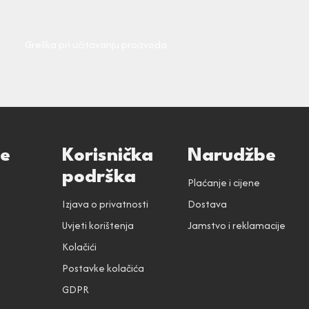
Greška pri učitavanju proizvoda.
ce
Korisnička
Narudžbe
podrška
Plaćanje i cijene
Izjava o privatnosti
Dostava
Uvjeti korištenja
Jamstvo i reklamacije
Kolačići
Postavke kolačića
GDPR