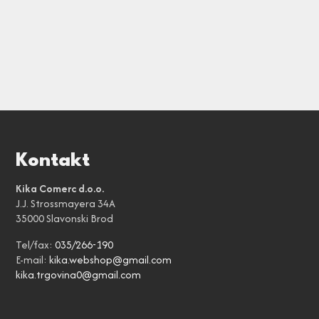
Kontakt
Kika Comerc d.o.o.
J.J. Strossmayera 34A
35000 Slavonski Brod
Tel/fax:
035/266-190
E-mail:
kika.webshop@gmail.com
kika.trgovina0@gmail.com