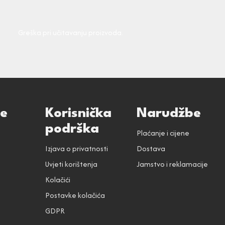
Greška pri učitavanju proizvoda.
ce
Korisnička
Narudžbe
podrška
Plaćanje i cijene
Izjava o privatnosti
Dostava
Uvjeti korištenja
Jamstvo i reklamacije
Kolačići
Postavke kolačića
GDPR