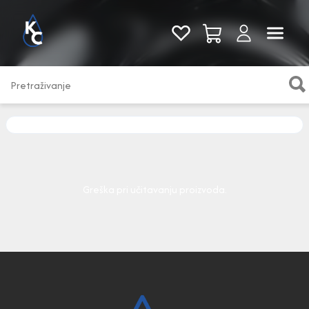
Pogledaj sve
Greška pri učitavanju proizvoda.