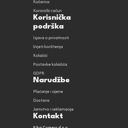
Košarica
Korisnički račun
Korisnička
podrška
Izjava o privatnosti
Uvjeti korištenja
Kolačići
Postavke kolačića
GDPR
Narudžbe
Plaćanje i cijene
Dostava
Jamstvo i reklamacije
Kontakt
Kika Comerc d.o.o.