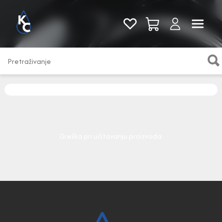
Pogledaj sve
Greška pri učitavanju proizvoda.