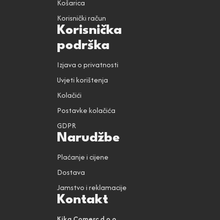
Košarica
Korisnički račun
Korisnička
podrška
Izjava o privatnosti
Uvjeti korištenja
Kolačići
Postavke kolačića
GDPR
Narudžbe
Plaćanje i cijene
Dostava
Jamstvo i reklamacije
Kontakt
Kika Comerc d.o.o.