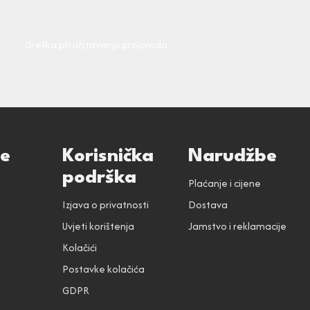
Greška pri učitavanju proizvoda.
ce
Korisnička
Narudžbe
podrška
Plaćanje i cijene
Izjava o privatnosti
Dostava
Uvjeti korištenja
Jamstvo i reklamacije
Kolačići
Postavke kolačića
GDPR