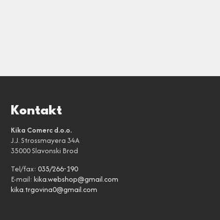
Kontakt
Kika Comerc d.o.o.
J.J. Strossmayera 34A
35000 Slavonski Brod
Tel/fax:
035/266-190
E-mail:
kika.webshop@gmail.com
kika.trgovina0@gmail.com