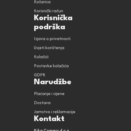
Košarica
Korisnički račun
Korisnička
podrška
Izjava o privatnosti
Uvjeti korištenja
Kolačići
Postavke kolačića
GDPR
Narudžbe
Plaćanje i cijene
Dostava
Jamstvo i reklamacije
Kontakt
Kika Comerc d.o.o.