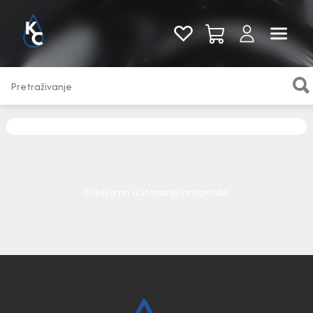
Pogledaj sve
Greška pri učitavanju proizvoda.