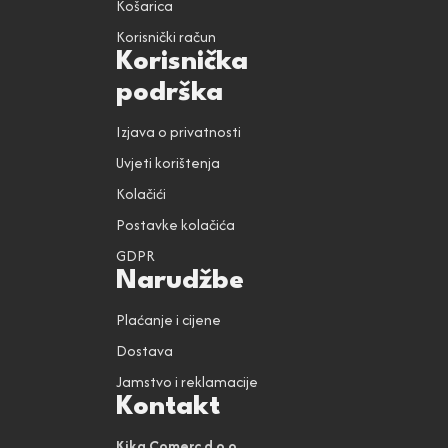
Košarica
Korisnički račun
Korisnička
podrška
Izjava o privatnosti
Uvjeti korištenja
Kolačići
Postavke kolačića
GDPR
Narudžbe
Plaćanje i cijene
Dostava
Jamstvo i reklamacije
Kontakt
Kika Comerc d.o.o.