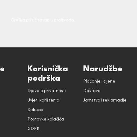
Greška pri učitavanju proizvoda.
ce
Korisnička
Narudžbe
podrška
Plaćanje i cijene
Izjava o privatnosti
Dostava
Uvjeti korištenja
Jamstvo i reklamacije
Kolačići
Postavke kolačića
GDPR