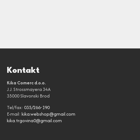
Kontakt
Kika Comerc d.o.o.
J.J. Strossmayera 34A
35000 Slavonski Brod
Tel/fax:
035/266-190
E-mail:
kika.webshop@gmail.com
kika.trgovina0@gmail.com