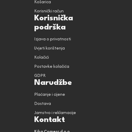
Košarica
Korisnički račun
Korisnička
podrška
Izjava o privatnosti
Uvjeti korištenja
Kolačići
Postavke kolačića
GDPR
Narudžbe
Plaćanje i cijene
Dostava
Jamstvo i reklamacije
Kontakt
Kika Comerc d.o.o.