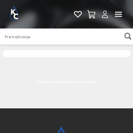
Pogledaj sve
Greška pri učitavanju proizvoda.