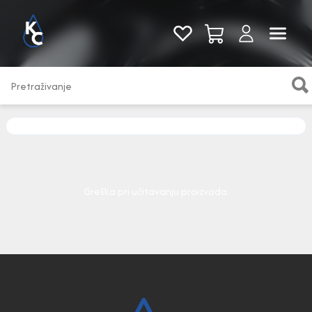
Pogledaj sve
Greška pri učitavanju proizvoda.