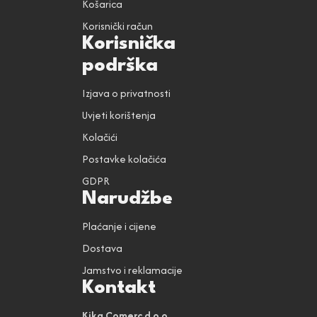
Košarica
Korisnički račun
Korisnička
podrška
Izjava o privatnosti
Uvjeti korištenja
Kolačići
Postavke kolačića
GDPR
Narudžbe
Plaćanje i cijene
Dostava
Jamstvo i reklamacije
Kontakt
Kika Comerc d.o.o.