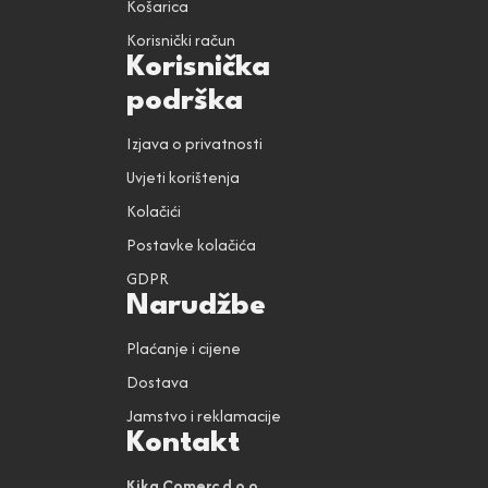
Košarica
Korisnički račun
Korisnička
podrška
Izjava o privatnosti
Uvjeti korištenja
Kolačići
Postavke kolačića
GDPR
Narudžbe
Plaćanje i cijene
Dostava
Jamstvo i reklamacije
Kontakt
Kika Comerc d.o.o.