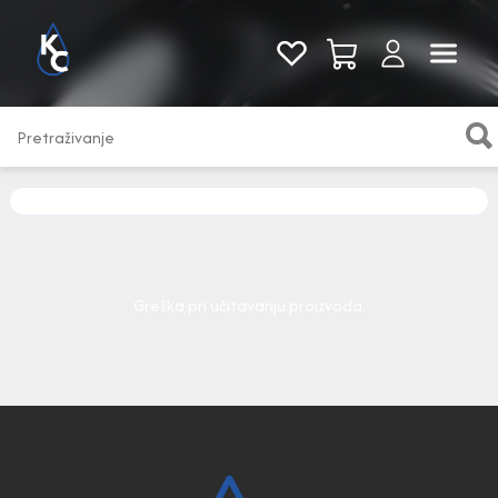
Pogledaj sve
Greška pri učitavanju proizvoda.