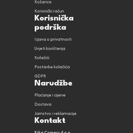
Košarica
Korisnički račun
Korisnička
podrška
Izjava o privatnosti
Uvjeti korištenja
Kolačići
Postavke kolačića
GDPR
Narudžbe
Plaćanje i cijene
Dostava
Jamstvo i reklamacije
Kontakt
Kika Comerc d.o.o.