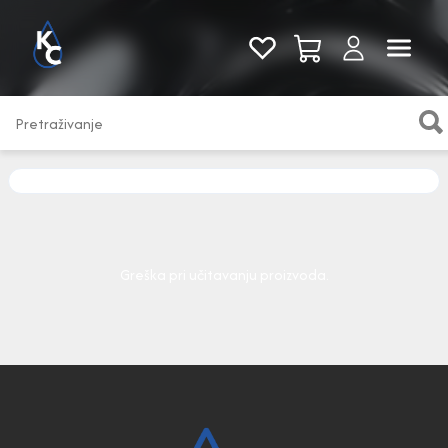
Pogledaj sve
Greška pri učitavanju proizvoda.