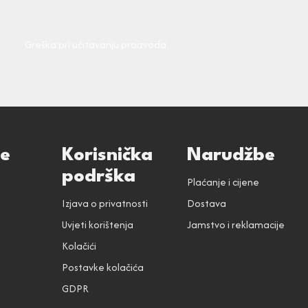
Greška pri učitavanju proizvoda.
ce
Korisnička
Narudžbe
podrška
Plaćanje i cijene
Izjava o privatnosti
Dostava
Uvjeti korištenja
Jamstvo i reklamacije
Kolačići
Postavke kolačića
GDPR