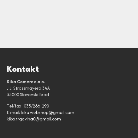
Kontakt
Kika Comerc d.o.o.
J.J. Strossmayera 34A
35000 Slavonski Brod
Tel/fax:
035/266-190
E-mail:
kika.webshop@gmail.com
kika.trgovina0@gmail.com