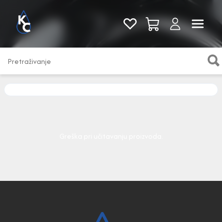
Pogledaj sve
Greška pri učitavanju proizvoda.