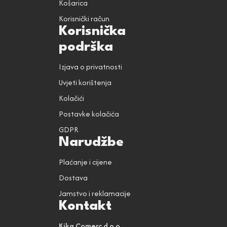
Košarica
Korisnički račun
Korisnička
podrška
Izjava o privatnosti
Uvjeti korištenja
Kolačići
Postavke kolačića
GDPR
Narudžbe
Plaćanje i cijene
Dostava
Jamstvo i reklamacije
Kontakt
Kika Comerc d.o.o.