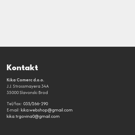
Kontakt
Kika Comerc d.o.o.
J.J. Strossmayera 34A
35000 Slavonski Brod
Tel/fax:
035/266-190
E-mail:
kika.webshop@gmail.com
kika.trgovina0@gmail.com