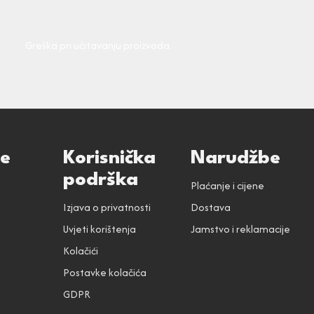
Greška pri učitavanju proizvoda.
ce
Korisnička
Narudžbe
podrška
Plaćanje i cijene
Izjava o privatnosti
Dostava
Uvjeti korištenja
Jamstvo i reklamacije
Kolačići
Postavke kolačića
GDPR