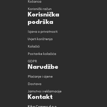
Košarica
Korisnički račun
Korisnička
podrška
Izjava o privatnosti
Uvjeti korištenja
Kolačići
Postavke kolačića
GDPR
Narudžbe
Plaćanje i cijene
Dostava
Jamstvo i reklamacije
Kontakt
Kika Comerc d.o.o.