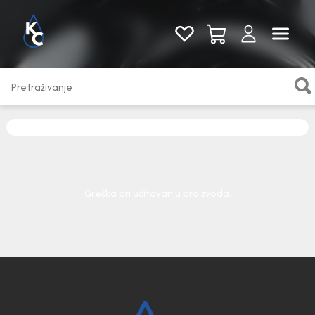
Pogledaj sve
Greška pri učitavanju proizvoda.