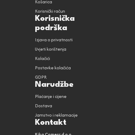
Košarica
Korisnički račun
Korisnička
podrška
Izjava o privatnosti
Uvjeti korištenja
Kolačići
Postavke kolačića
GDPR
Narudžbe
Plaćanje i cijene
Dostava
Jamstvo i reklamacije
Kontakt
Kika Comerc d.o.o.