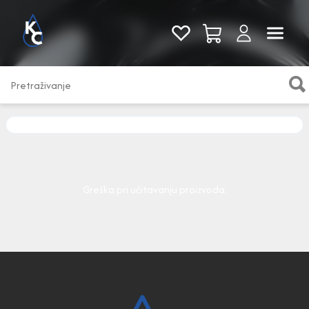
Pogledaj sve
Greška pri učitavanju proizvoda.