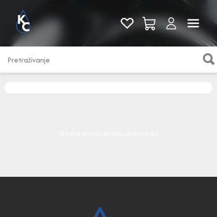
Pogledaj sve
Greška pri učitavanju proizvoda.