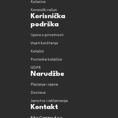
Košarica
Korisnički račun
Korisnička
podrška
Izjava o privatnosti
Uvjeti korištenja
Kolačići
Postavke kolačića
GDPR
Narudžbe
Plaćanje i cijene
Dostava
Jamstvo i reklamacije
Kontakt
Kika Comerc d.o.o.