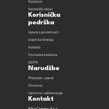
Košarica
Korisnički račun
Korisnička
podrška
Izjava o privatnosti
Uvjeti korištenja
Kolačići
Postavke kolačića
GDPR
Narudžbe
Plaćanje i cijene
Dostava
Jamstvo i reklamacije
Kontakt
Kika Comerc d.o.o.