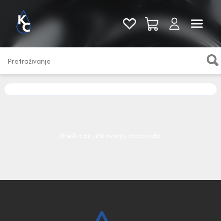
Pogledaj sve
Greška pri učitavanju proizvoda.