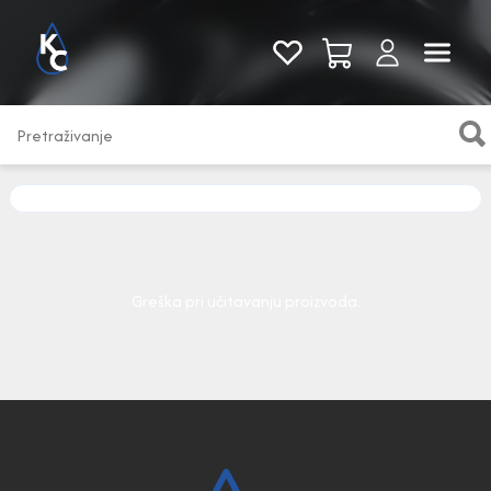
Pogledaj sve
Greška pri učitavanju proizvoda.