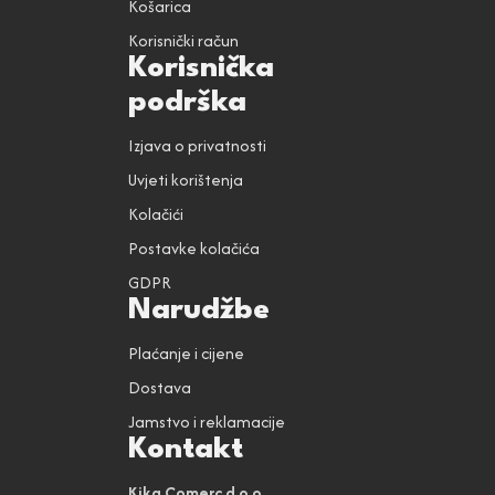
Košarica
Korisnički račun
Korisnička
podrška
Izjava o privatnosti
Uvjeti korištenja
Kolačići
Postavke kolačića
GDPR
Narudžbe
Plaćanje i cijene
Dostava
Jamstvo i reklamacije
Kontakt
Kika Comerc d.o.o.