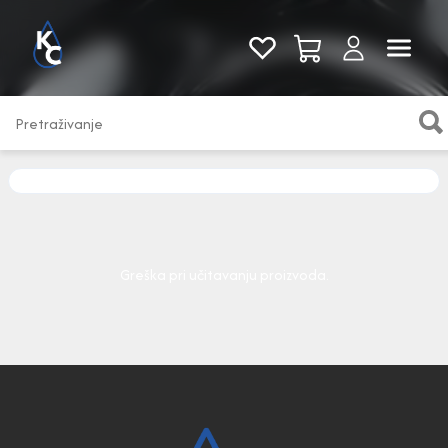
Pogledaj sve
Greška pri učitavanju proizvoda.