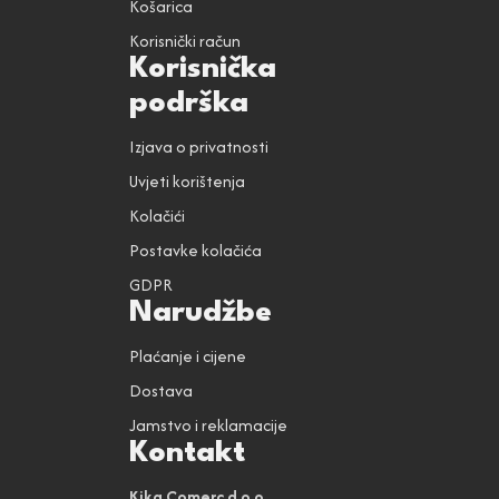
Košarica
Korisnički račun
Korisnička
podrška
Izjava o privatnosti
Uvjeti korištenja
Kolačići
Postavke kolačića
GDPR
Narudžbe
Plaćanje i cijene
Dostava
Jamstvo i reklamacije
Kontakt
Kika Comerc d.o.o.