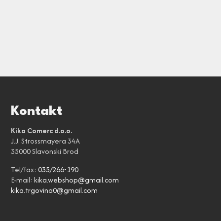
Kontakt
Kika Comerc d.o.o.
J.J. Strossmayera 34A
35000 Slavonski Brod
Tel/fax:
035/266-190
E-mail:
kika.webshop@gmail.com
kika.trgovina0@gmail.com