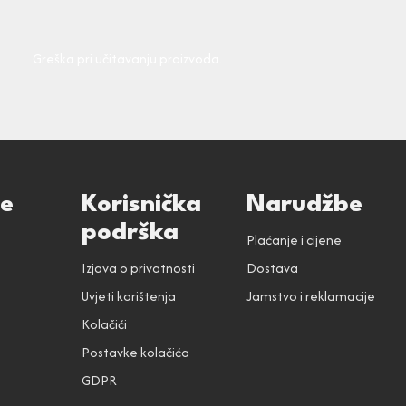
Greška pri učitavanju proizvoda.
ce
Korisnička
Narudžbe
podrška
Plaćanje i cijene
Izjava o privatnosti
Dostava
Uvjeti korištenja
Jamstvo i reklamacije
Kolačići
Postavke kolačića
GDPR