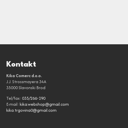
Kontakt
Kika Comerc d.o.o.
J.J. Strossmayera 34A
35000 Slavonski Brod
Tel/fax:
035/266-190
E-mail:
kika.webshop@gmail.com
kika.trgovina0@gmail.com