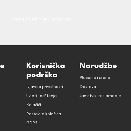
Greška pri učitavanju proizvoda.
ce
Korisnička
Narudžbe
podrška
Plaćanje i cijene
Izjava o privatnosti
Dostava
Uvjeti korištenja
Jamstvo i reklamacije
Kolačići
Postavke kolačića
GDPR