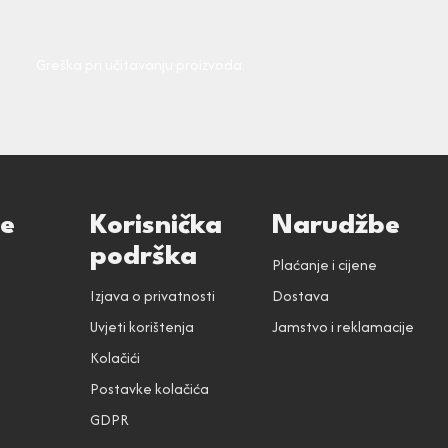
Greška pri učitavanju proizvoda.
ce
Korisnička
Narudžbe
podrška
Plaćanje i cijene
Izjava o privatnosti
Dostava
Uvjeti korištenja
Jamstvo i reklamacije
Kolačići
Postavke kolačića
GDPR