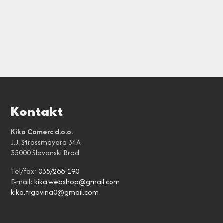
Kontakt
Kika Comerc d.o.o.
J.J. Strossmayera 34A
35000 Slavonski Brod
Tel/fax:
035/266-190
E-mail:
kika.webshop@gmail.com
kika.trgovina0@gmail.com