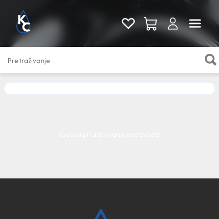
Pogledaj sve
Greška pri učitavanju proizvoda.