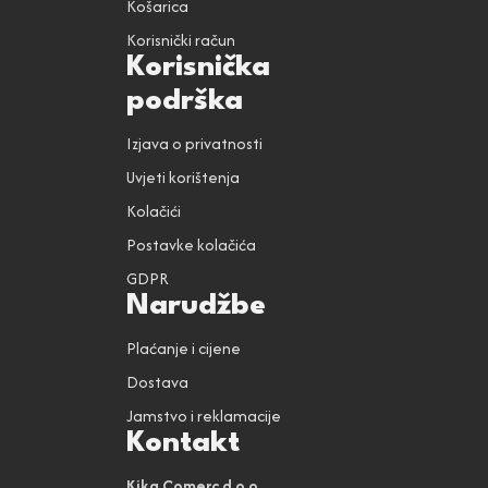
Košarica
Korisnički račun
Korisnička
podrška
Izjava o privatnosti
Uvjeti korištenja
Kolačići
Postavke kolačića
GDPR
Narudžbe
Plaćanje i cijene
Dostava
Jamstvo i reklamacije
Kontakt
Kika Comerc d.o.o.