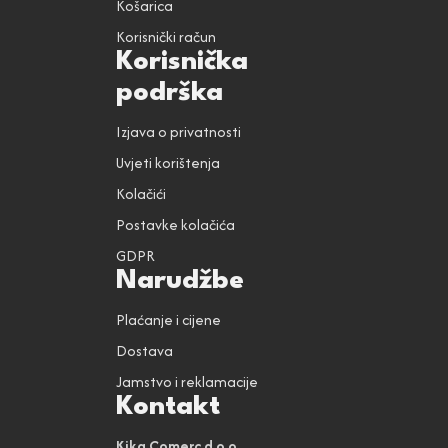
Košarica
Korisnički račun
Korisnička
podrška
Izjava o privatnosti
Uvjeti korištenja
Kolačići
Postavke kolačića
GDPR
Narudžbe
Plaćanje i cijene
Dostava
Jamstvo i reklamacije
Kontakt
Kika Comerc d.o.o.