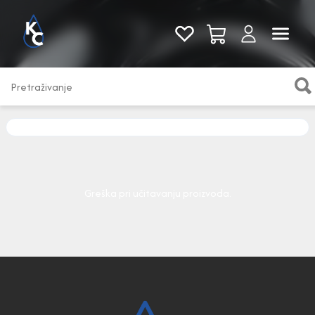
Pogledaj sve
Greška pri učitavanju proizvoda.