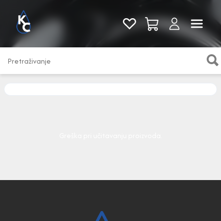
Pogledaj sve
Greška pri učitavanju proizvoda.