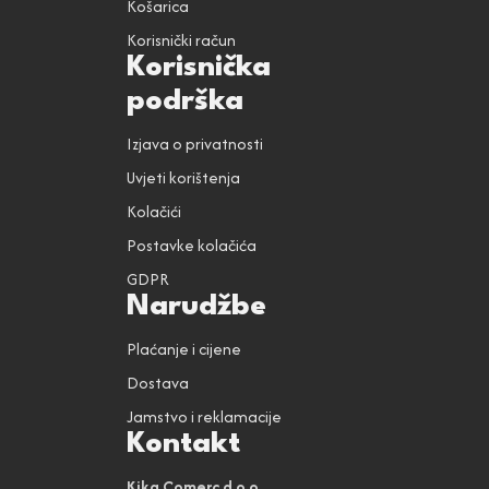
Košarica
Korisnički račun
Korisnička
podrška
Izjava o privatnosti
Uvjeti korištenja
Kolačići
Postavke kolačića
GDPR
Narudžbe
Plaćanje i cijene
Dostava
Jamstvo i reklamacije
Kontakt
Kika Comerc d.o.o.