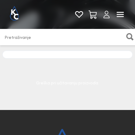
Pogledaj sve
Greška pri učitavanju proizvoda.