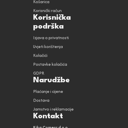
Košarica
Korisnički račun
Korisnička
podrška
Izjava o privatnosti
Uvjeti korištenja
Kolačići
Postavke kolačića
GDPR
Narudžbe
Plaćanje i cijene
Dostava
Jamstvo i reklamacije
Kontakt
Kika Comerc d.o.o.