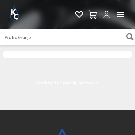
Pogledaj sve
Greška pri učitavanju proizvoda.