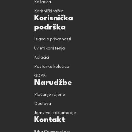
Košarica
Korisnički račun
Korisnička
podrška
Izjava o privatnosti
Uvjeti korištenja
Kolačići
Postavke kolačića
GDPR
Narudžbe
Plaćanje i cijene
Dostava
Jamstvo i reklamacije
Kontakt
Kika Comerc d.o.o.