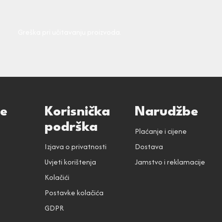
Greška pri učitavanju proizvoda.
ce
Korisnička
Narudžbe
podrška
Plaćanje i cijene
Izjava o privatnosti
Dostava
Uvjeti korištenja
Jamstvo i reklamacije
Kolačići
Postavke kolačića
GDPR