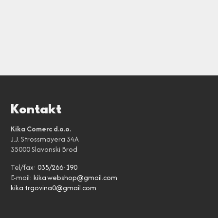
Kontakt
Kika Comerc d.o.o.
J.J. Strossmayera 34A
35000 Slavonski Brod
Tel/fax:
035/266-190
E-mail:
kika.webshop@gmail.com
kika.trgovina0@gmail.com