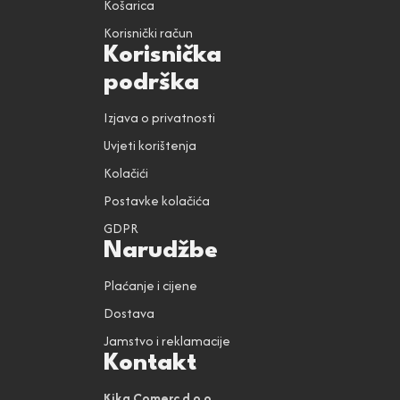
Košarica
Korisnički račun
Korisnička
podrška
Izjava o privatnosti
Uvjeti korištenja
Kolačići
Postavke kolačića
GDPR
Narudžbe
Plaćanje i cijene
Dostava
Jamstvo i reklamacije
Kontakt
Kika Comerc d.o.o.