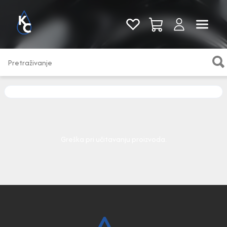
Pogledaj sve
Greška pri učitavanju proizvoda.