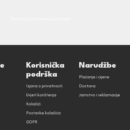
Greška pri učitavanju proizvoda.
ce
Korisnička
Narudžbe
podrška
Plaćanje i cijene
Izjava o privatnosti
Dostava
Uvjeti korištenja
Jamstvo i reklamacije
Kolačići
Postavke kolačića
GDPR