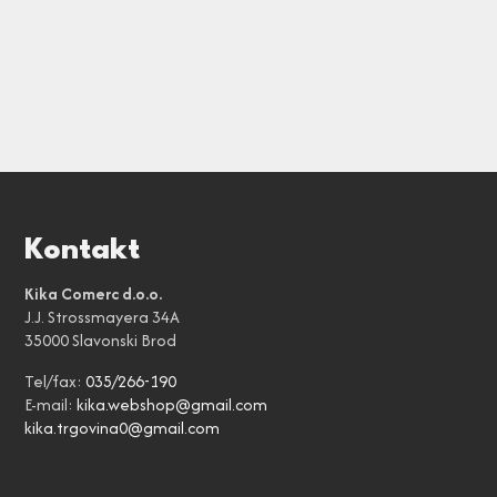
Kontakt
Kika Comerc d.o.o.
J.J. Strossmayera 34A
35000 Slavonski Brod
Tel/fax:
035/266-190
E-mail:
kika.webshop@gmail.com
kika.trgovina0@gmail.com