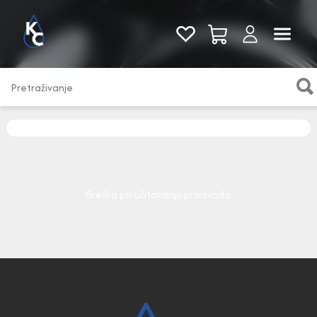
Pogledaj sve
Greška pri učitavanju proizvoda.