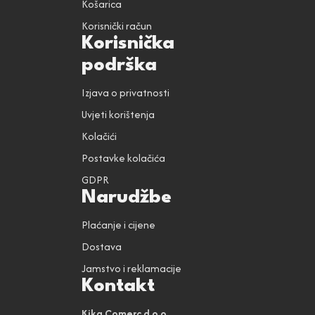
Košarica
Korisnički račun
Korisnička
podrška
Izjava o privatnosti
Uvjeti korištenja
Kolačići
Postavke kolačića
GDPR
Narudžbe
Plaćanje i cijene
Dostava
Jamstvo i reklamacije
Kontakt
Kika Comerc d.o.o.